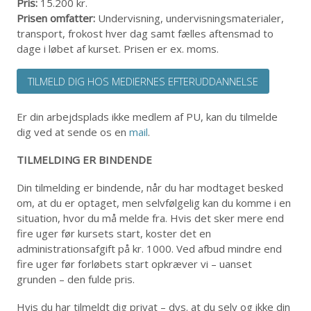
Pris:
15.200 kr.
Prisen omfatter:
Undervisning, undervisningsmaterialer,
transport, frokost hver dag samt fælles aftensmad to
dage i løbet af kurset. Prisen er ex. moms.
TILMELD DIG HOS MEDIERNES EFTERUDDANNELSE
Er din arbejdsplads ikke medlem af PU, kan du tilmelde
dig ved at sende os en
mail
.
TILMELDING ER BINDENDE
Din tilmelding er bindende, når du har modtaget besked
om, at du er optaget, men selvfølgelig kan du komme i en
situation, hvor du må melde fra. Hvis det sker mere end
fire uger før kursets start, koster det en
administrationsafgift på kr. 1000. Ved afbud mindre end
fire uger før forløbets start opkræver vi – uanset
grunden – den fulde pris.
Hvis du har tilmeldt dig privat – dvs. at du selv og ikke din