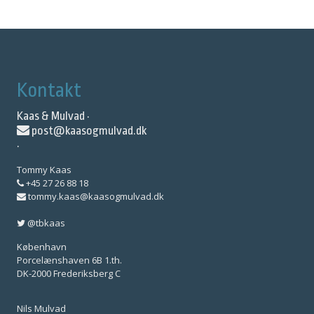
Kontakt
Kaas & Mulvad ·
post@kaasogmulvad.dk
·
Tommy Kaas
+45 27 26 88 18
tommy.kaas@kaasogmulvad.dk
@tbkaas
København
Porcelænshaven 6B 1.th.
DK-2000 Frederiksberg C
Nils Mulvad