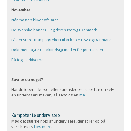
Skab selv din fremtid
November
Når magten bliver afsløret
De svenske bander – og deres indtog i Danmark
Få det store Trump-kørekort til at koble USA og Danmark
Dokumentjagt 2.0 – aktindsigt med AI for journalister
På togt i arkiverne
Savner du noget?
Har du ideer til kurser eller kursusledere, eller har du selv
en underviser i maven, så send os en
mail
.
Kompetente undervisere
Mød det stærke hold af undervisere, der stiller op på
vore kurser.
Læs mere…