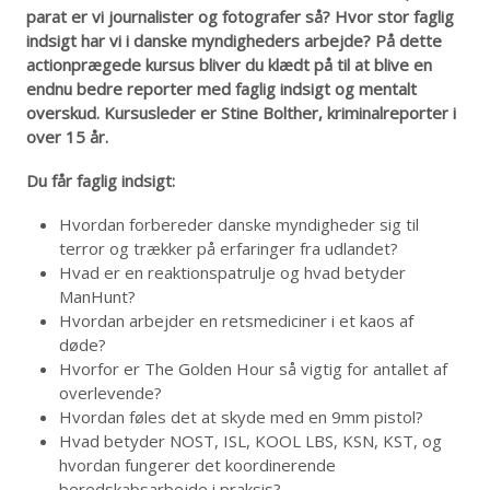
parat er vi journalister og fotografer så? Hvor stor faglig
indsigt har vi i danske myndigheders arbejde? På dette
actionprægede kursus bliver du klædt på til at blive en
endnu bedre reporter med faglig indsigt og mentalt
overskud. Kursusleder er Stine Bolther, kriminalreporter i
over 15 år.
Du får faglig indsigt:
Hvordan forbereder danske myndigheder sig til
terror og trækker på erfaringer fra udlandet?
Hvad er en reaktionspatrulje og hvad betyder
ManHunt?
Hvordan arbejder en retsmediciner i et kaos af
døde?
Hvorfor er The Golden Hour så vigtig for antallet af
overlevende?
Hvordan føles det at skyde med en 9mm pistol?
Hvad betyder NOST, ISL, KOOL LBS, KSN, KST, og
hvordan fungerer det koordinerende
beredskabsarbejde i praksis?