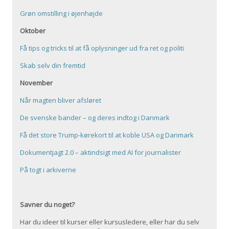
Grøn omstilling i øjenhøjde
Oktober
Få tips og tricks til at få oplysninger ud fra ret og politi
Skab selv din fremtid
November
Når magten bliver afsløret
De svenske bander – og deres indtog i Danmark
Få det store Trump-kørekort til at koble USA og Danmark
Dokumentjagt 2.0 – aktindsigt med AI for journalister
På togt i arkiverne
Savner du noget?
Har du ideer til kurser eller kursusledere, eller har du selv