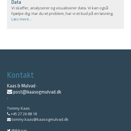
Data
Vi skaffer, analyserer og visualiserer data. Vi kan også
hjælpe dig. Har du et problem, har vi et bud på en løsning.
Læs mere…
Kontakt
Kaas & Mulvad ·
post@kaasogmulvad.dk
·
Tommy Kaas
+45 27 26 88 18
tommy.kaas@kaasogmulvad.dk
@tbkaas