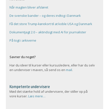
Når magten bliver afsløret
De svenske bander – og deres indtog i Danmark
Få det store Trump-kørekort til at koble USA og Danmark
Dokumentjagt 2.0 – aktindsigt med AI for journalister
På togt i arkiverne
Savner du noget?
Har du ideer til kurser eller kursusledere, eller har du selv
en underviser i maven, så send os en
mail
.
Kompetente undervisere
Mød det stærke hold af undervisere, der stiller op på
vore kurser.
Læs mere…