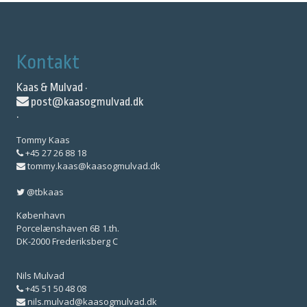
Kontakt
Kaas & Mulvad ·
post@kaasogmulvad.dk
·
Tommy Kaas
+45 27 26 88 18
tommy.kaas@kaasogmulvad.dk
@tbkaas
København
Porcelænshaven 6B 1.th.
DK-2000 Frederiksberg C
Nils Mulvad
+45 51 50 48 08
nils.mulvad@kaasogmulvad.dk