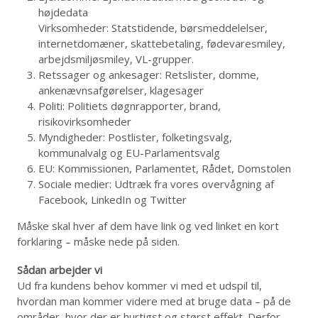
højdedata
Virksomheder: Statstidende, børsmeddelelser,
internetdomæner, skattebetaling, fødevaresmiley,
arbejdsmiljøsmiley, VL-grupper.
Retssager og ankesager: Retslister, domme,
ankenævnsafgørelser, klagesager
Politi: Politiets døgnrapporter, brand,
risikovirksomheder
Myndigheder: Postlister, folketingsvalg,
kommunalvalg og EU-Parlamentsvalg
EU: Kommissionen, Parlamentet, Rådet, Domstolen
Sociale medier: Udtræk fra vores overvågning af
Facebook, LinkedIn og Twitter
Måske skal hver af dem have link og ved linket en kort
forklaring – måske nede på siden.
Sådan arbejder vi
Ud fra kundens behov kommer vi med et udspil til,
hvordan man kommer videre med at bruge data – på de
områder, hvor der er hurtigst og størst effekt. Derfor