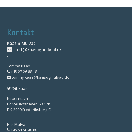
Kontakt
Kaas & Mulvad ·
post@kaasogmulvad.dk
·
Tommy Kaas
+45 27 26 88 18
tommy.kaas@kaasogmulvad.dk
@tbkaas
København
Porcelænshaven 6B 1.th.
DK-2000 Frederiksberg C
Nils Mulvad
+45 51 50 48 08