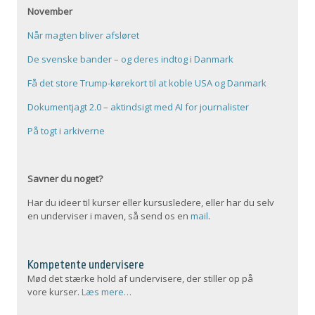
November
Når magten bliver afsløret
De svenske bander – og deres indtog i Danmark
Få det store Trump-kørekort til at koble USA og Danmark
Dokumentjagt 2.0 – aktindsigt med AI for journalister
På togt i arkiverne
Savner du noget?
Har du ideer til kurser eller kursusledere, eller har du selv
en underviser i maven, så send os en
mail
.
Kompetente undervisere
Mød det stærke hold af undervisere, der stiller op på
vore kurser.
Læs mere…