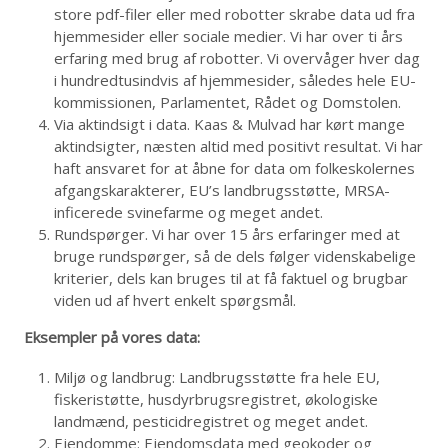
store pdf-filer eller med robotter skrabe data ud fra
hjemmesider eller sociale medier. Vi har over ti års
erfaring med brug af robotter. Vi overvåger hver dag
i hundredtusindvis af hjemmesider, således hele EU-
kommissionen, Parlamentet, Rådet og Domstolen.
Via aktindsigt i data. Kaas & Mulvad har kørt mange
aktindsigter, næsten altid med positivt resultat. Vi har
haft ansvaret for at åbne for data om folkeskolernes
afgangskarakterer, EU’s landbrugsstøtte, MRSA-
inficerede svinefarme og meget andet.
Rundspørger. Vi har over 15 års erfaringer med at
bruge rundspørger, så de dels følger videnskabelige
kriterier, dels kan bruges til at få faktuel og brugbar
viden ud af hvert enkelt spørgsmål.
Eksempler på vores data:
Miljø og landbrug: Landbrugsstøtte fra hele EU,
fiskeristøtte, husdyrbrugsregistret, økologiske
landmænd, pesticidregistret og meget andet.
Ejendomme: Ejendomsdata med geokoder og