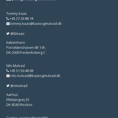
·
Tommy Kaas
+45 27 26 88 18
tommy.kaas@kaasogmulvad.dk
@tbkaas
København
Porcelænshaven 6B 1.th.
DK-2000 Frederiksberg C
Nils Mulvad
+45 51 50 48 08
nils.mulvad@kaasogmulvad.dk
@nmulvad
Aarhus
Ellebjergvej 25
DK-8240 Risskov
Cookie- og privatlivspolitik