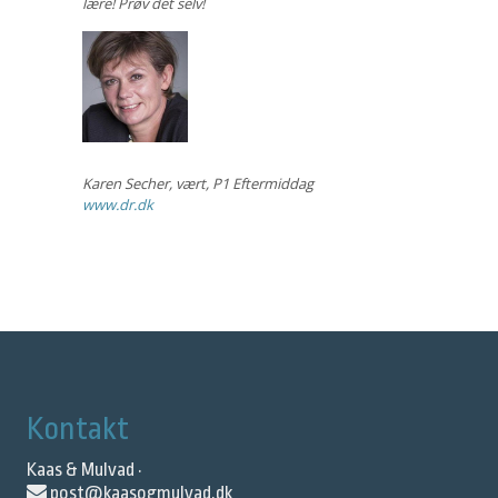
lære! Prøv det selv!
Karen Secher
,
vært, P1 Eftermiddag
www.dr.dk
Kontakt
Kaas & Mulvad ·
post@kaasogmulvad.dk