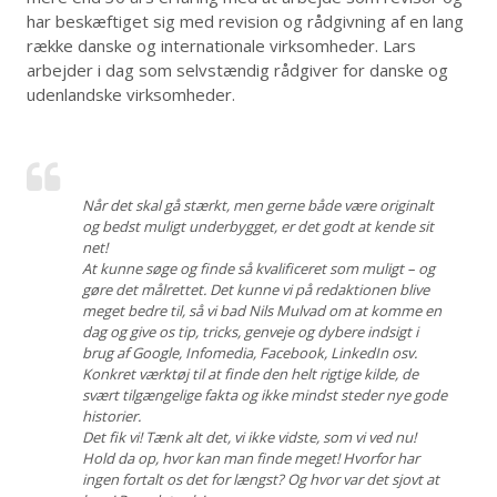
har beskæftiget sig med revision og rådgivning af en lang
række danske og internationale virksomheder. Lars
arbejder i dag som selvstændig rådgiver for danske og
udenlandske virksomheder.
Når det skal gå stærkt, men gerne både være originalt
og bedst muligt underbygget, er det godt at kende sit
net!
At kunne søge og finde så kvalificeret som muligt – og
gøre det målrettet. Det kunne vi på redaktionen blive
meget bedre til, så vi bad Nils Mulvad om at komme en
dag og give os tip, tricks, genveje og dybere indsigt i
brug af Google, Infomedia, Facebook, LinkedIn osv.
Konkret værktøj til at finde den helt rigtige kilde, de
svært tilgængelige fakta og ikke mindst steder nye gode
historier.
Det fik vi! Tænk alt det, vi ikke vidste, som vi ved nu!
Hold da op, hvor kan man finde meget! Hvorfor har
ingen fortalt os det for længst? Og hvor var det sjovt at