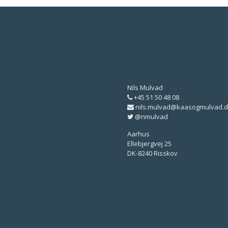
Nils Mulvad
+45 51 50 48 08
nils.mulvad@kaasogmulvad.d
@nmulvad
Aarhus
Ellebjergvej 25
DK-8240 Risskov