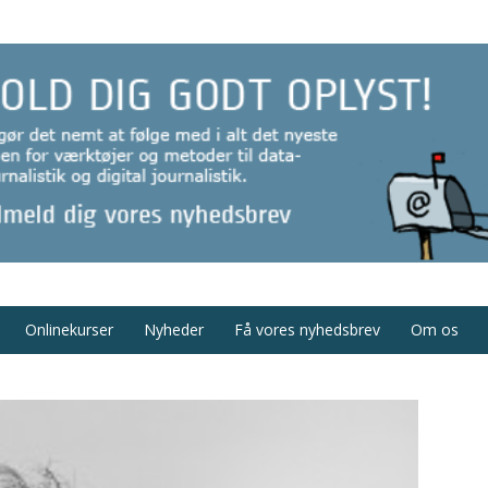
Onlinekurser
Nyheder
Få vores nyhedsbrev
Om os