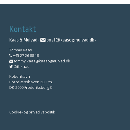
Kontakt
Kaas & Mulvad ·
post@kaasogmulvad.dk
·
Tommy Kaas
+45 27 26 88 18
tommy.kaas@kaasogmulvad.dk
@tbkaas
København
Porcelænshaven 6B 1.th.
DK-2000 Frederiksberg C
Cookie- og privatlivspolitik