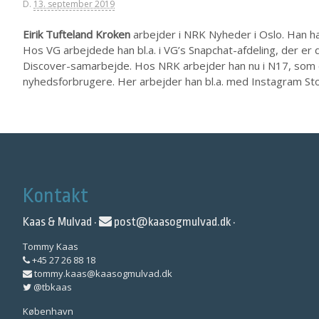
D.
13. september 2019
Eirik Tufteland Kroken
arbejder i NRK Nyheder i Oslo. Han har
Hos VG arbejdede han bl.a. i VG’s Snapchat-afdeling, der er
Discover-samarbejde. Hos NRK arbejder han nu i N17, som e
nyhedsforbrugere. Her arbejder han bl.a. med Instagram Stor
Kontakt
Kaas & Mulvad ·
post@kaasogmulvad.dk
·
Tommy Kaas
+45 27 26 88 18
tommy.kaas@kaasogmulvad.dk
@tbkaas
København