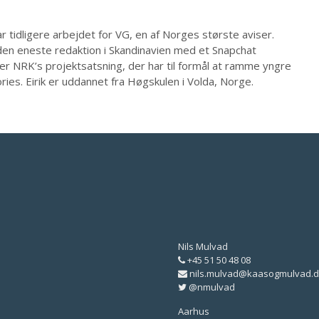
 tidligere arbejdet for VG, en af Norges største aviser.
 den eneste redaktion i Skandinavien med et Snapchat
r NRK’s projektsatsning, der har til formål at ramme yngre
ies. Eirik er uddannet fra Høgskulen i Volda, Norge.
Nils Mulvad
+45 51 50 48 08
nils.mulvad@kaasogmulvad.d
@nmulvad
Aarhus