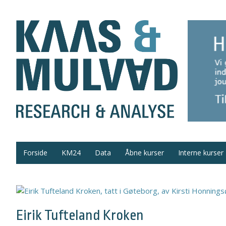
Forside
KM24
Data
Åbne kurser
Interne kurser
Eirik Tufteland Kroken