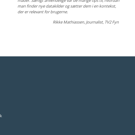
måder. Særligt anvendelige var de mange tips til, hvordan
man finder nye datakilder og sætter dem i en kontekst,
der er relevant for brugerne.
Rikke Mathiassen
,
Journalist, TV2 Fyn
k