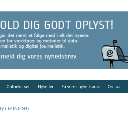
Onlinekurser
Nyheder
Få vores nyhedsbrev
Om os