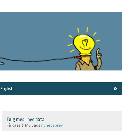
Få ma
English
Følg med i nye data
Få Kaas & Mulvads
nyhedsbrev