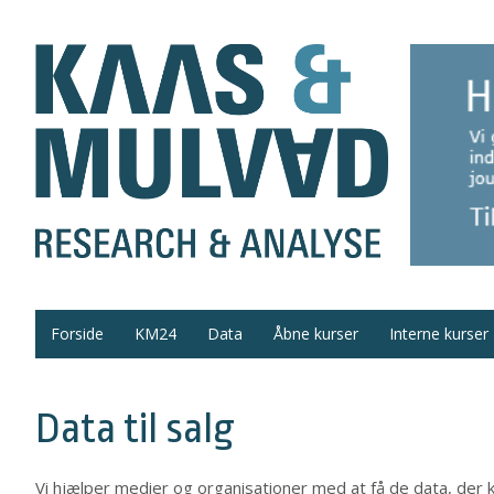
Forside
KM24
Data
Åbne kurser
Interne kurser
Data til salg
Vi hjælper medier og organisationer med at få de data, der 