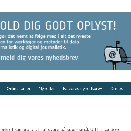
Onlinekurser
Nyheder
Få vores nyhedsbrev
Om os
konkret kan bruges til at svare på spørgsmål. Ud fra kundens