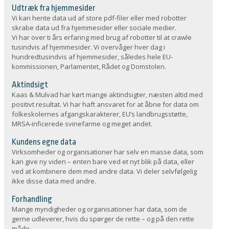
Udtræk fra hjemmesider
Vi kan hente data ud af store pdf-filer eller med robotter
skrabe data ud fra hjemmesider eller sociale medier.
Vi har over ti års erfaring med brug af robotter til at crawle
tusindvis af hjemmesider. Vi overvåger hver dag i
hundredtusindvis af hjemmesider, således hele EU-
kommissionen, Parlamentet, Rådet og Domstolen.
Aktindsigt
Kaas & Mulvad har kørt mange aktindsigter, næsten altid med
positivt resultat. Vi har haft ansvaret for at åbne for data om
folkeskolernes afgangskarakterer, EU’s landbrugsstøtte,
MRSA-inficerede svinefarme og meget andet.
Kundens egne data
Virksomheder og organisationer har selv en masse data, som
kan give ny viden – enten bare ved et nyt blik på data, eller
ved at kombinere dem med andre data. Vi deler selvfølgelig
ikke disse data med andre.
Forhandling
Mange myndigheder og organisationer har data, som de
gerne udleverer, hvis du spørger de rette – og på den rette
måde.